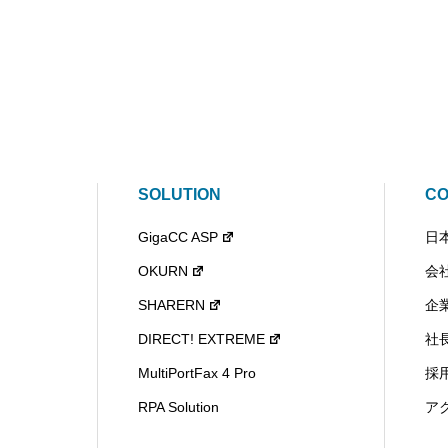
SOLUTION
C
GigaCC ASP
日
OKURN
会
SHARERN
企
DIRECT! EXTREME
社
MultiPortFax 4 Pro
採
RPA Solution
ア