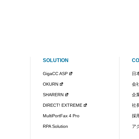
SOLUTION
C
GigaCC ASP
日
OKURN
会
SHARERN
企
DIRECT! EXTREME
社
MultiPortFax 4 Pro
採
RPA Solution
ア