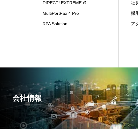
DIRECT! EXTREME
社
MultiPortFax 4 Pro
採
RPA Solution
ア
会社情報