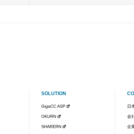
SOLUTION
C
GigaCC ASP
日
OKURN
会
SHARERN
企