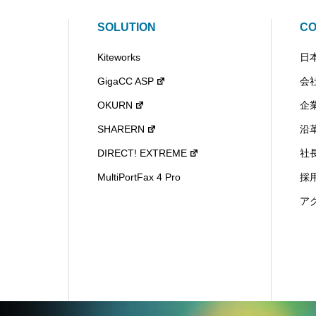
SOLUTION
C
Kiteworks
日
GigaCC ASP
会
OKURN
企
SHARERN
沿
DIRECT! EXTREME
社
MultiPortFax 4 Pro
採
ア