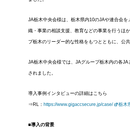
JA栃木中央会様は、栃木県内10のJAや連合会
織・事業の相談支援、教育などの事業を行うほか
プ栃木のリーダー的な性格をもつとともに、公
JA栃木中央会様では、JAグループ栃木内の各J
されました。
導入事例インタビューの詳細はこちら
⇒RL：
https://www.gigaccsecure.jp/case/
栃木
■導入の背景