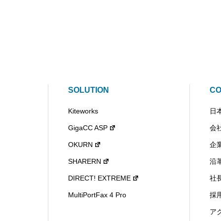
SOLUTION
C
Kiteworks
日
GigaCC ASP
会
OKURN
企
SHARERN
沿
DIRECT! EXTREME
社
MultiPortFax 4 Pro
採
ア