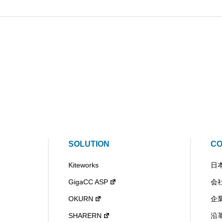
SOLUTION
C
Kiteworks
日
GigaCC ASP
会
OKURN
企
SHARERN
沿